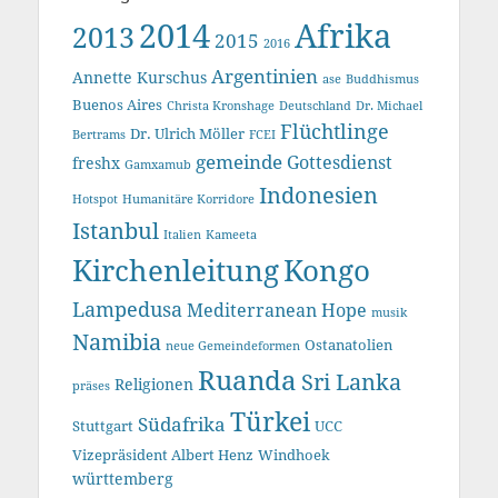
2014
Afrika
2013
2015
2016
Argentinien
Annette Kurschus
ase
Buddhismus
Buenos Aires
Christa Kronshage
Deutschland
Dr. Michael
Flüchtlinge
Dr. Ulrich Möller
Bertrams
FCEI
gemeinde
Gottesdienst
freshx
Gamxamub
Indonesien
Hotspot
Humanitäre Korridore
Istanbul
Italien
Kameeta
Kirchenleitung
Kongo
Lampedusa
Mediterranean Hope
musik
Namibia
Ostanatolien
neue Gemeindeformen
Ruanda
Sri Lanka
Religionen
präses
Türkei
Südafrika
Stuttgart
UCC
Vizepräsident Albert Henz
Windhoek
württemberg