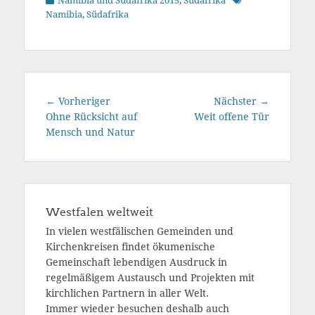
Namibia und Südafrika 2015
,
Südafrika
Namibia
,
Südafrika
Beitragsnavigation
Vorheriger
Nächster
← Vorheriger
Nächster →
Beitrag:
Beitrag:
Ohne Rücksicht auf
Weit offene Tür
Mensch und Natur
Westfalen weltweit
In vielen westfälischen Gemeinden und
Kirchenkreisen findet ökumenische
Gemeinschaft lebendigen Ausdruck in
regelmäßigem Austausch und Projekten mit
kirchlichen Partnern in aller Welt.
Immer wieder besuchen deshalb auch