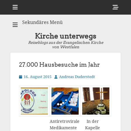
Menü
Sho
Hea
Sekundäres Menü
Side
Cont
Kirche unterwegs
Reiseblogs aus der Evangelischen Kirche
von Westfalen
27.000 Hausbesuche im Jahr
Veröffentlicht
Autor
16. August 2015
Andreas Duderstedt
am
Antiretrovirale
In der
Medikamente
Kapelle