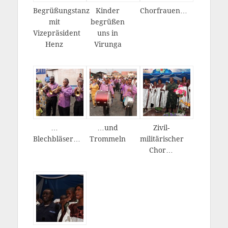
Begrüßungstanz
Kinder
Chorfrauen…
mit
begrüßen
Vizepräsident
uns in
Henz
Virunga
…
…und
Zivil-
Blechbläser…
Trommeln
militärischer
Chor…