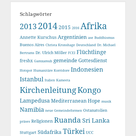
Schlagwörter
2014
Afrika
2013
2015
2016
Argentinien
Annette Kurschus
ase
Buddhismus
Buenos Aires
Christa Kronshage
Deutschland
Dr. Michael
Flüchtlinge
Dr. Ulrich Möller
Bertrams
FCEI
gemeinde
Gottesdienst
freshx
Gamxamub
Indonesien
Hotspot
Humanitäre Korridore
Istanbul
Italien
Kameeta
Kirchenleitung
Kongo
Lampedusa
Mediterranean Hope
musik
Namibia
Ostanatolien
neue Gemeindeformen
Ruanda
Sri Lanka
Religionen
präses
Türkei
Südafrika
Stuttgart
UCC