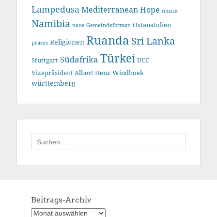
Lampedusa
Mediterranean Hope
musik
Namibia
Ostanatolien
neue Gemeindeformen
Ruanda
Sri Lanka
Religionen
präses
Türkei
Südafrika
Stuttgart
UCC
Vizepräsident Albert Henz
Windhoek
württemberg
Suchen
nach:
Beitrags-Archiv
Beitrags-