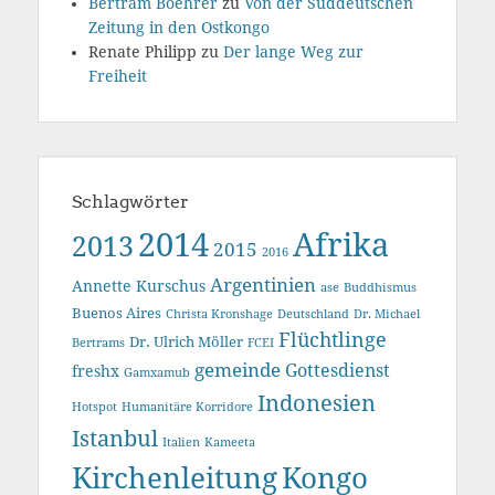
Bertram Boehrer
zu
Von der Süddeutschen
Zeitung in den Ostkongo
Renate Philipp
zu
Der lange Weg zur
Freiheit
Schlagwörter
2014
Afrika
2013
2015
2016
Argentinien
Annette Kurschus
ase
Buddhismus
Buenos Aires
Christa Kronshage
Deutschland
Dr. Michael
Flüchtlinge
Dr. Ulrich Möller
Bertrams
FCEI
gemeinde
Gottesdienst
freshx
Gamxamub
Indonesien
Hotspot
Humanitäre Korridore
Istanbul
Italien
Kameeta
Kirchenleitung
Kongo