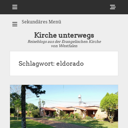
Menü
Sho
Hea
Sekundäres Menü
Side
Cont
Kirche unterwegs
Reiseblogs aus der Evangelischen Kirche
von Westfalen
Schlagwort:
eldorado