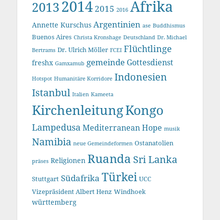
2014
Afrika
2013
2015
2016
Argentinien
Annette Kurschus
ase
Buddhismus
Buenos Aires
Christa Kronshage
Deutschland
Dr. Michael
Flüchtlinge
Dr. Ulrich Möller
Bertrams
FCEI
gemeinde
Gottesdienst
freshx
Gamxamub
Indonesien
Hotspot
Humanitäre Korridore
Istanbul
Italien
Kameeta
Kirchenleitung
Kongo
Lampedusa
Mediterranean Hope
musik
Namibia
Ostanatolien
neue Gemeindeformen
Ruanda
Sri Lanka
Religionen
präses
Türkei
Südafrika
Stuttgart
UCC
Vizepräsident Albert Henz
Windhoek
württemberg