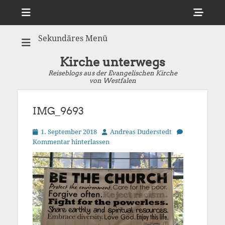
Menü
Sho
Hea
Sekundäres Menü
Side
Cont
Kirche unterwegs
Reiseblogs aus der Evangelischen Kirche
von Westfalen
IMG_9693
Veröffentlicht
Autor
1. September 2018
Andreas Duderstedt
am
Kommentar hinterlassen