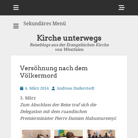
Menü
Sho
Hea
Sekundäres Menü
Side
Cont
Kirche unterwegs
Reiseblogs aus der Evangelischen Kirche
von Westfalen
Versöhnung nach dem
Völkermord
Veröffentlicht
Autor
4. März 2014
Andreas Duderstedt
am
3. März
Zum Abschluss der Reise traf sich die
Delegation mit dem ruandischen
Premierminister Pierre Damien Habumuremyi: