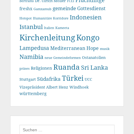
Flüchtlinge
Dr. Ulrich Möller
Bertrams
FCEI
gemeinde
Gottesdienst
freshx
Gamxamub
Indonesien
Hotspot
Humanitäre Korridore
Istanbul
Italien
Kameeta
Kirchenleitung
Kongo
Lampedusa
Mediterranean Hope
musik
Namibia
Ostanatolien
neue Gemeindeformen
Ruanda
Sri Lanka
Religionen
präses
Türkei
Südafrika
Stuttgart
UCC
Vizepräsident Albert Henz
Windhoek
württemberg
Suchen