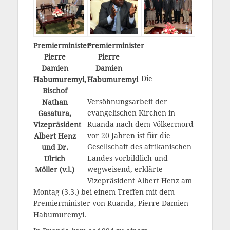
Premierminister
Premierminister
Pierre
Pierre
Damien
Damien
Die
Habumuremyi,
Habumuremyi
Bischof
Versöhnungsarbeit der
Nathan
evangelischen Kirchen in
Gasatura,
Ruanda nach dem Völkermord
Vizepräsident
vor 20 Jahren ist für die
Albert Henz
Gesellschaft des afrikanischen
und Dr.
Landes vorbildlich und
Ulrich
wegweisend, erklärte
Möller (v.l.)
Vizepräsident Albert Henz am
Montag (3.3.) bei einem Treffen mit dem
Premierminister von Ruanda, Pierre Damien
Habumuremyi.