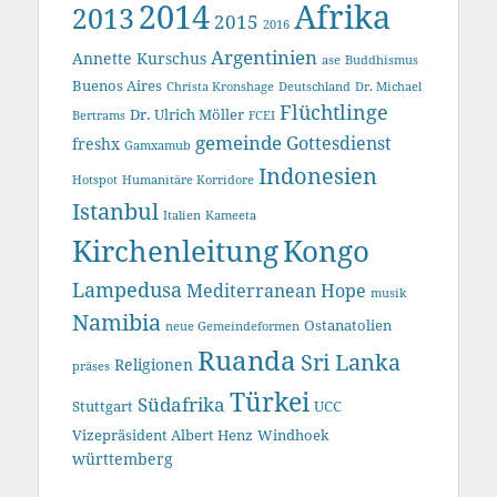
2014
Afrika
2013
2015
2016
Argentinien
Annette Kurschus
ase
Buddhismus
Buenos Aires
Christa Kronshage
Deutschland
Dr. Michael
Flüchtlinge
Dr. Ulrich Möller
Bertrams
FCEI
gemeinde
Gottesdienst
freshx
Gamxamub
Indonesien
Hotspot
Humanitäre Korridore
Istanbul
Italien
Kameeta
Kirchenleitung
Kongo
Lampedusa
Mediterranean Hope
musik
Namibia
Ostanatolien
neue Gemeindeformen
Ruanda
Sri Lanka
Religionen
präses
Türkei
Südafrika
Stuttgart
UCC
Vizepräsident Albert Henz
Windhoek
württemberg