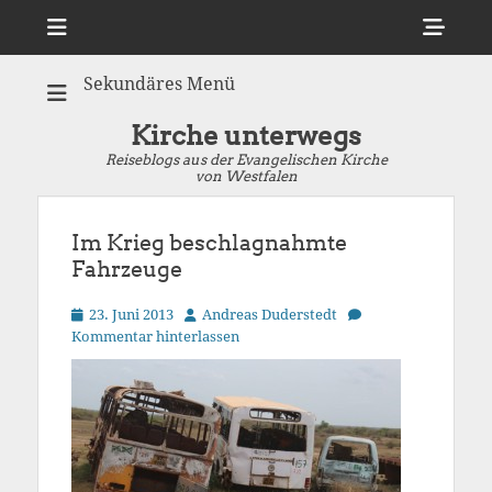
Menü
Sho
Hea
Sekundäres Menü
Side
Cont
Kirche unterwegs
Reiseblogs aus der Evangelischen Kirche
von Westfalen
Im Krieg beschlagnahmte
Fahrzeuge
Veröffentlicht
Autor
23. Juni 2013
Andreas Duderstedt
am
Kommentar hinterlassen