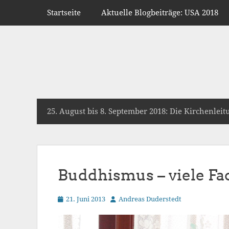
Primäres Menü
Zum
Startseite
Aktuelle Blogbeiträge: USA 2018
Inhalt
springen
Sekundäres Menü
Zum
25. August bis 8. September 2018: Die Kirchenlei
Inhalt
springen
Buddhismus – viele Fa
Veröffentlicht
Autor
21. Juni 2013
Andreas Duderstedt
am