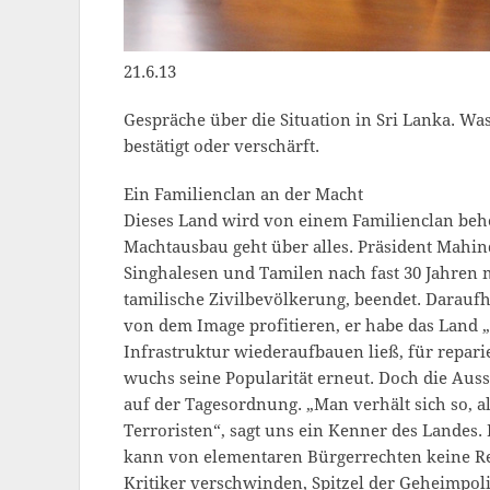
21.6.13
Gespräche über die Situation in Sri Lanka. Wa
bestätigt oder verschärft.
Ein Familienclan an der Macht
Dieses Land wird von einem Familienclan behe
Machtausbau geht über alles. Präsident Mahin
Singhalesen und Tamilen nach fast 30 Jahren m
tamilische Zivilbevölkerung, beendet. Daraufh
von dem Image profitieren, er habe das Land „b
Infrastruktur wiederaufbauen ließ, für repari
wuchs seine Popularität erneut. Doch die Aus
auf der Tagesordnung. „Man verhält sich so, al
Terroristen“, sagt uns ein Kenner des Landes.
kann von elementaren Bürgerrechten keine Re
Kritiker verschwinden, Spitzel der Geheimpoliz