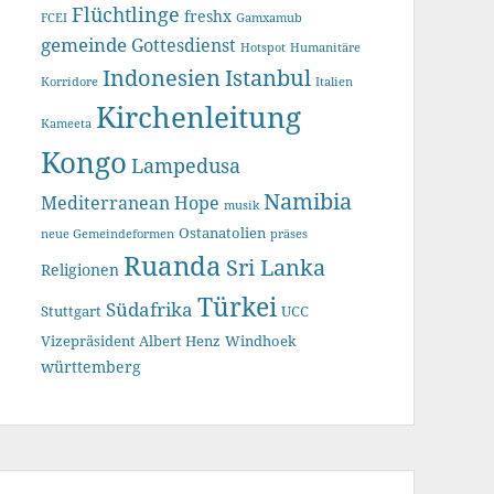
Flüchtlinge
freshx
FCEI
Gamxamub
gemeinde
Gottesdienst
Hotspot
Humanitäre
Indonesien
Istanbul
Korridore
Italien
Kirchenleitung
Kameeta
Kongo
Lampedusa
Namibia
Mediterranean Hope
musik
Ostanatolien
neue Gemeindeformen
präses
Ruanda
Sri Lanka
Religionen
Türkei
Südafrika
Stuttgart
UCC
Vizepräsident Albert Henz
Windhoek
württemberg