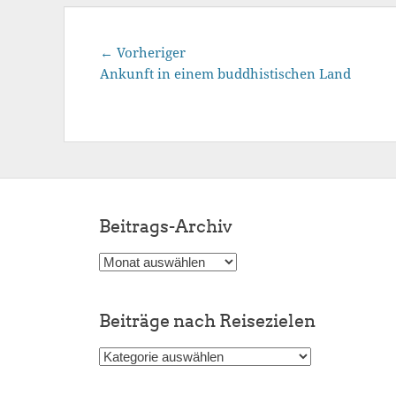
Beitragsnavigation
Vorheriger
← Vorheriger
Beitrag:
Ankunft in einem buddhistischen Land
Beitrags-Archiv
Beitrags-
Archiv
Beiträge nach Reisezielen
Beiträge
nach