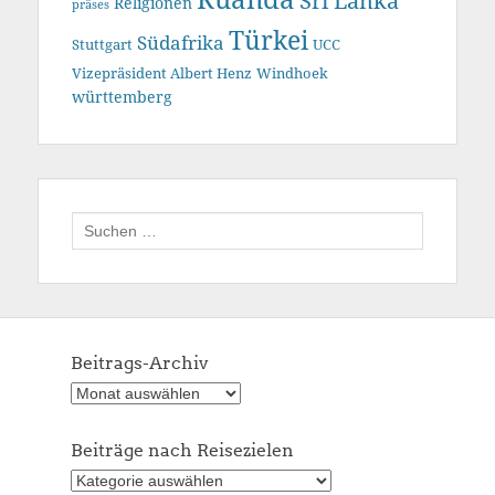
Sri Lanka
Religionen
präses
Türkei
Südafrika
Stuttgart
UCC
Vizepräsident Albert Henz
Windhoek
württemberg
Suchen
nach:
Beitrags-Archiv
Beitrags-
Archiv
Beiträge nach Reisezielen
Beiträge