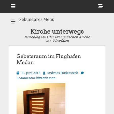
Menü
Sho
Hea
Sekundäres Menü
Side
Cont
Kirche unterwegs
Reiseblogs aus der Evangelischen Kirche
von Westfalen
Gebetsraum im Flughafen
Medan
Veröffentlicht
Autor
20. Juni 2013
Andreas Duderstedt
am
Kommentar hinterlassen