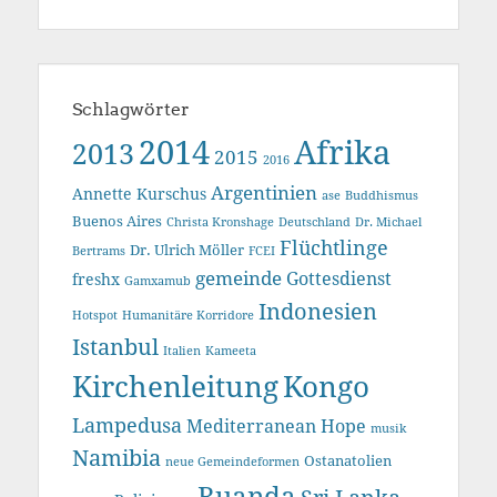
Schlagwörter
2014
Afrika
2013
2015
2016
Argentinien
Annette Kurschus
ase
Buddhismus
Buenos Aires
Christa Kronshage
Deutschland
Dr. Michael
Flüchtlinge
Dr. Ulrich Möller
Bertrams
FCEI
gemeinde
Gottesdienst
freshx
Gamxamub
Indonesien
Hotspot
Humanitäre Korridore
Istanbul
Italien
Kameeta
Kirchenleitung
Kongo
Lampedusa
Mediterranean Hope
musik
Namibia
Ostanatolien
neue Gemeindeformen
Ruanda