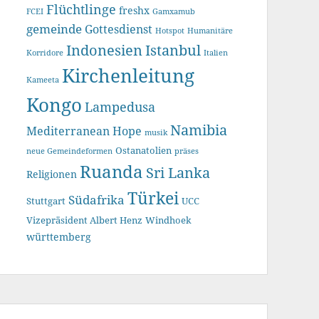
Flüchtlinge
freshx
FCEI
Gamxamub
gemeinde
Gottesdienst
Hotspot
Humanitäre
Indonesien
Istanbul
Korridore
Italien
Kirchenleitung
Kameeta
Kongo
Lampedusa
Namibia
Mediterranean Hope
musik
Ostanatolien
neue Gemeindeformen
präses
Ruanda
Sri Lanka
Religionen
Türkei
Südafrika
Stuttgart
UCC
Vizepräsident Albert Henz
Windhoek
württemberg