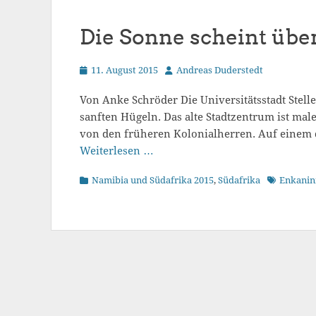
Die Sonne scheint übe
Veröffentlicht
Autor
11. August 2015
Andreas Duderstedt
am
Von Anke Schröder Die Universitätsstadt Stel
sanften Hügeln. Das alte Stadtzentrum ist mal
von den früheren Kolonialherren. Auf einem
Weiterlesen …
Kategorien
Schlagwort
Namibia und Südafrika 2015
,
Südafrika
Enkanin